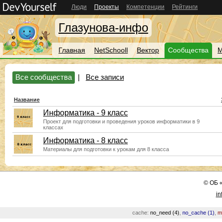
Люди
Проекты
Компетенции
Рейтинги
Глазунова-инфо
Главная
NetSchooll
Вектор
Сообщества
М
Все сообщества
|
Все записи
Название
Информатика - 9 класс
Проект для подготовки и проведения уроков информатики в 9
классах
Информатика - 8 класс
Материалы для подготовки к урокам для 8 класса
©
ОБ
in
cache:
no_need (4)
,
no_cache (1)
,
m