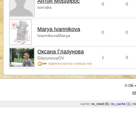
Антон Мордирос
0
0
sorraks
Marya Ivannikova
0
0
IvannikovaMarya
Оксана Глазунова
1
0
GlazunovaOV
Администратор сообщества
©
ОБ
in
cache:
no_need (6)
,
no_cache (1)
,
mi