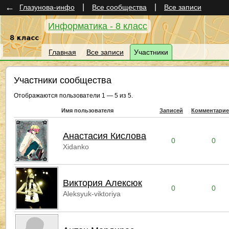
←
|
|
Глазунова-инфо
Все сообщества
Все записи
Информатика - 8 класс
Главная
Все записи
Участники
Участники сообщества
Отображаются пользователи 1 — 5 из 5.
Имя пользователя
Записей
Комментари
Анастасия Кислова
0
0
Xidanko
Виктория Алексюк
0
0
Aleksyuk-viktoriya