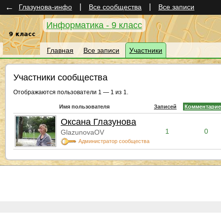
←
|
|
Глазунова-инфо
Все сообщества
Все записи
Информатика - 9 класс
Главная
Все записи
Участники
Участники сообщества
Отображаются пользователи 1 — 1 из 1.
Имя пользователя
Записей
Комментари
Оксана Глазунова
1
0
GlazunovaOV
Администратор сообщества