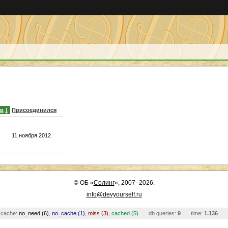
ев
Присоединился
11 ноября 2012
©
ОБ
«
Солинг
», 2007–2026.
info@devyourself.ru
cache:
no_need (6)
,
no_cache (1)
,
miss (3)
,
cached (5)
db queries:
9
time:
1.136