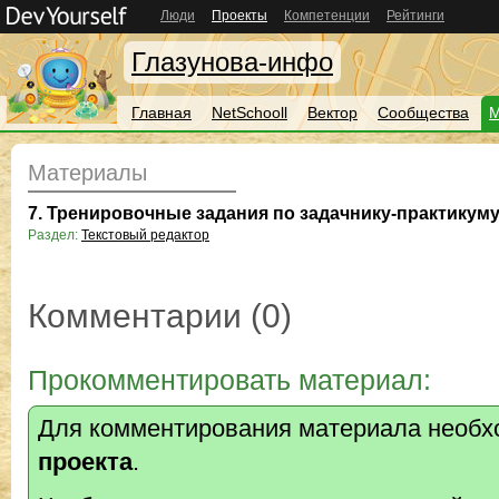
Люди
Проекты
Компетенции
Рейтинги
Глазунова-инфо
Главная
NetSchooll
Вектор
Сообщества
М
Материалы
7. Тренировочные задания по задачнику-практикуму,
Раздел:
Текстовый редактор
Комментарии (0)
Прокомментировать материал:
Для комментирования материала необх
проекта
.