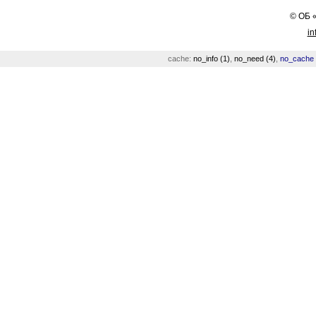
©
ОБ
in
cache:
no_info (1)
,
no_need (4)
,
no_cache 