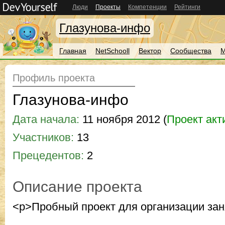
Люди
Проекты
Компетенции
Рейтинги
Глазунова-инфо
Главная
NetSchooll
Вектор
Сообщества
М
Профиль проекта
Глазунова-инфо
Дата начала:
11 ноября 2012 (
Проект акт
Участников:
13
Прецедентов:
2
Описание проекта
<p>Пробный проект для организации зан