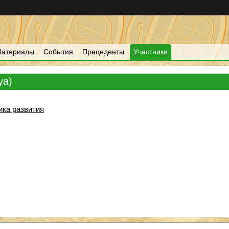
атериалы
События
Прецеденты
Участники
ya)
ика развития