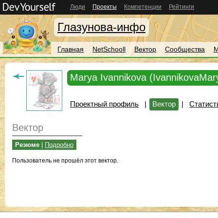
Люди
Проекты
Компетенции
Рейтинги
Глазунова-инфо
Главная
NetSchooll
Вектор
Сообщества
М
Marya Ivannikova (IvannikovaMar
Проектный профиль
|
Вектор
|
Статист
Вектор
Резюме
|
Подробно
Пользователь не прошёл этот вектор.