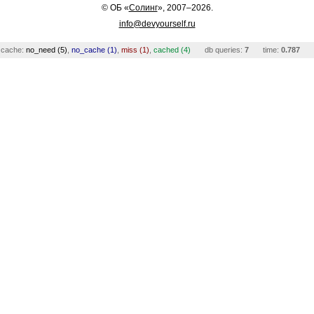
©
ОБ
«
Солинг
», 2007–2026.
info@devyourself.ru
cache:
no_need (5)
,
no_cache (1)
,
miss (1)
,
cached (4)
db queries:
7
time:
0.787